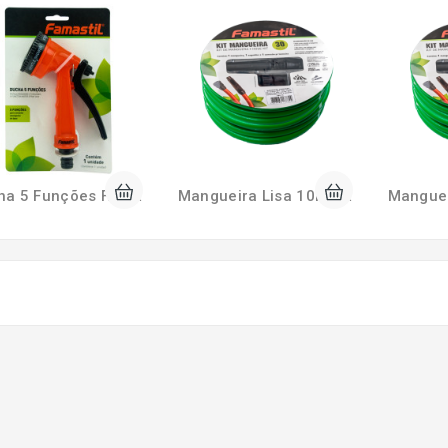
Ducha 5 Funções FAMASTIL F89.01
Mangueira Lisa 10m com Kit FAMASTIL F90.47