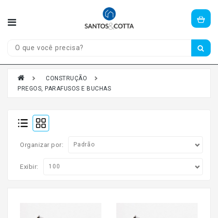
Olá,
visitante!
Entre
ou
cadastre-
se
CONSTRUÇÃO
aqui.
PREGOS, PARAFUSOS E BUCHAS
CASA
E
JARDIM
Organizar por:
CONSTRUÇÃO
Exibir:
PORTAS
JANELAS
FERRAGENS