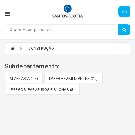
Olá,
visitante!
Entre
ou
cadastre-
se
CONSTRUÇÃO
aqui.
Subdepartamento:
CASA
E
ALVENARIA (17)
IMPERMEABILIZANTES (29)
JARDIM
PREGOS, PARAFUSOS E BUCHAS (8)
CONSTRUÇÃO
PORTAS
JANELAS
FERRAGENS