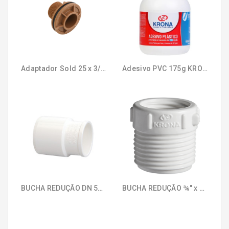
TINTAS
E
VERNIZES
FERRAMENTAS
Adaptador Sold 25 x 3/4" para Caixa D´Água KRONA 342
Adesivo PVC 175g KRONA
HIDRÁULICA
ELÉTRICA
BUCHA REDUÇÃO DN 50 x 40 LONGA PARA ESGOTO KRONA 592
BUCHA REDUÇÃO ¾" x ½" ROSCÁVEL KRONA 208