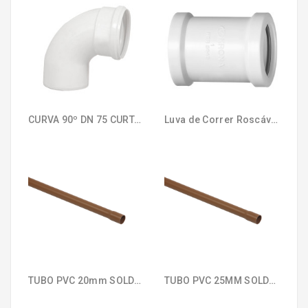
CURVA 90º DN 75 CURTA ESGOTO KRONA 601
Luva de Correr Roscável KRONA 326
TUBO PVC 20mm SOLDÁVEL KRONA 023
TUBO PVC 25MM SOLDÁVEL KRONA 024