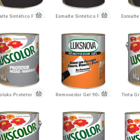
Esmalte Sintético Fosco 225ml Lukscolor
Esmalte Sintético Fosco 3,6 Litros Lukscolor
Ferroluks Protetor de Metais 900ml
Removedor Gel 900ml Lukscolor