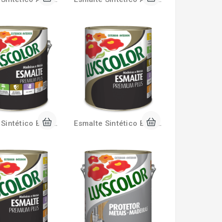
Esmalte Sintético Brilhante 3,6 Litros Lukscolor
Esmalte Sintético Brilhante 900ml Lukscolor