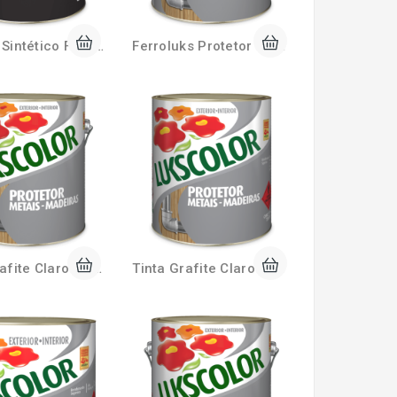
Esmalte Sintético Fosco 900ml Lukscolor
Ferroluks Protetor de Metais 3,6 Litros
Tinta Grafite Claro 3,6 Litros Lukscolor
Tinta Grafite Claro 900ml Lukscolor