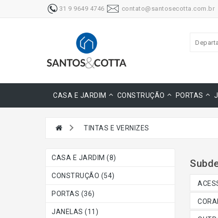
31 9 9649 4746
contato@santosecotta.com.br
Depart
CASA E JARDIM
CONSTRUÇÃO
PORTAS
TINTAS E VERNIZES
CASA E JARDIM (8)
Subde
CONSTRUÇÃO (54)
ACESS
PORTAS (36)
CORAN
JANELAS (11)