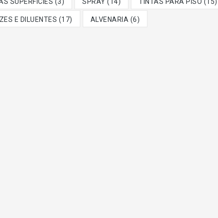
S SUPERFÍCIES (3)
SPRAY (14)
TINTAS PARA PISO (15)
ZES E DILUENTES (17)
ALVENARIA (6)