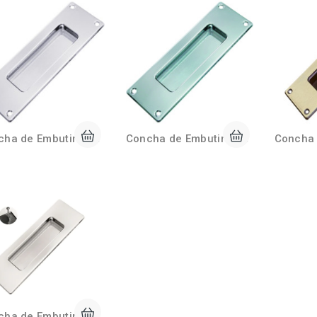
Concha de Embutir 15cm C/ Parafusos Frontais Cromado
Concha de Embutir 15cm C/ Parafusos Frontais Escovado
Concha de Embutir 15cm C/ Parafusos Internos