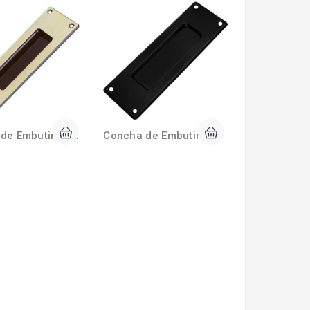
Concha de Embutir 15cm C/ Parafusos Frontais Oxidado
Concha de Embutir 15cm C/ Parafusos Frontais Preto Fosco