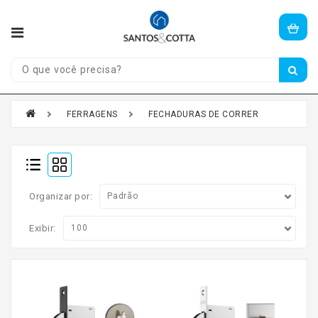
Olá,
visitante!
Entre
ou
cadastre-
se
FERRAGENS
FECHADURAS DE CORRER
aqui.
CASA
E
Organizar por:
JARDIM
CONSTRUÇÃO
Exibir:
PORTAS
JANELAS
FERRAGENS