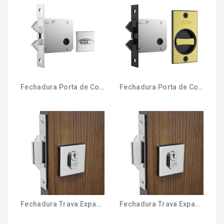
Fechadura Porta de Correr Banho Classic - Cromada- 1006S - Stam
Fechadura Porta de Correr Banho Concha Ret - Oxidada - 1006S - Stam
Fechadura Trava Expansiva 45mm Externa Cromado UNIÃO MUNDIAL
Fechadura Trava Expansiva 45mm Externa Escovado UNIÃO MUNDIAL