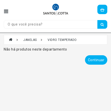
Olá,
visitante!
Entre
ou
cadastre-
se
JANELAS
VIDRO TEMPERADO
aqui.
Não há produtos neste departamento
CASA
Continuar
E
JARDIM
CONSTRUÇÃO
PORTAS
JANELAS
FERRAGENS