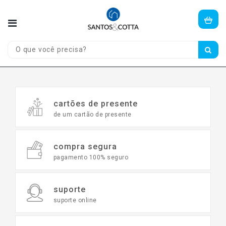
Olá,
visitante!
Entre
ou
cadastre-
se
aqui.
cartões de presente
de um cartão de presente
CASA
E
JARDIM
compra segura
pagamento 100% seguro
CONSTRUÇÃO
PORTAS
suporte
suporte online
JANELAS
FERRAGENS